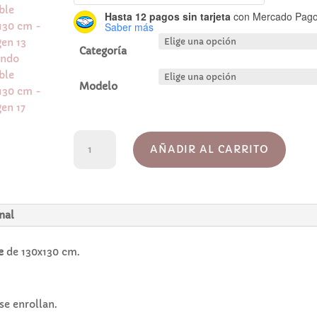
Hasta 12 pagos sin tarjeta
con Mercado Pago
Saber más
Categoría
Modelo
Fondo
AÑADIR AL CARRITO
flexible
130x130
cm
cantidad
nal
e
de 130x130 cm.
se enrollan.